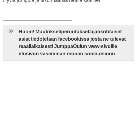
Hyviä jumppia ja liikunnallisia hetkiä kaikille!
_______________________________________________
_________________________
Huom! Muutokset/peruutukset/ajankohtaiset
asiat tiedotetaan facebookissa josta ne tulevat
reaaliaikaisesti JumppaOulun www-sivuille
etusivun vasemman reunan some-osioon.